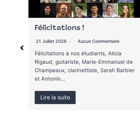
Le Conservatoire de Tours
recrute !
9 Juillet 2026
Aucun Commentaire
l de
Le Conservatoire de Tours vous informe
rbier
des postes à pourvoir :Un professeur de
piano (h/f)Un…
Lire la suite