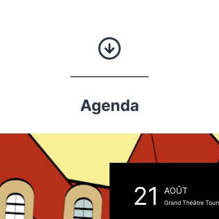
Agenda
21
AOÛT
Grand Théâtre Tour