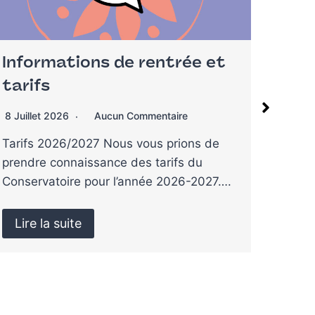
Horaires d’été et vacances
Musi
7 Juillet 2026
Aucun Commentaire
27 Ma
C’est l’été ! Le Conservatoire de Tours
41 élè
vous informede ses horaires d’ouverture
George
du 6 juillet…
de…
Lire la suite
Lire