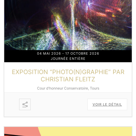
04 MAI 2026
- 17 OCTOBRE 2026
JOURNÉE ENTIÈRE
EXPOSITION “PHOTO(N)GRAPHIE” PAR
CHRISTIAN FLEITZ
Cour d'honneur Conservatoire, Tours
VOIR LE DÉTAIL