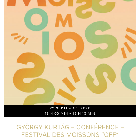
22 SEPTEMBRE 2026
12 H 00 MIN
-
13 H 15 MIN
GYÖRGY KURTÁG – CONFÉRENCE –
FESTIVAL DES MOISSONS “OFF”