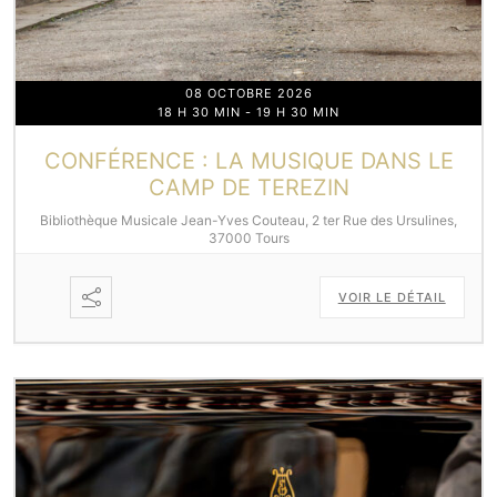
08 OCTOBRE 2026
18 H 30 MIN
-
19 H 30 MIN
CONFÉRENCE : LA MUSIQUE DANS LE
CAMP DE TEREZIN
Bibliothèque Musicale Jean-Yves Couteau, 2 ter Rue des Ursulines,
37000 Tours
VOIR LE DÉTAIL