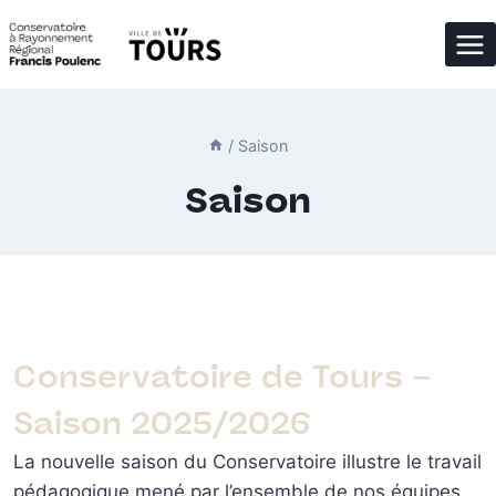
Aller
au
contenu
/
Saison
Saison
Conservatoire de Tours –
Saison 2025/2026
La nouvelle saison du Conservatoire illustre le travail
pédagogique mené par l’ensemble de nos équipes.