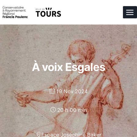
Aller
au
contenu
À voix Esgales
19 Nov 2024
20 h 00 min
Espace Joséphine Baker