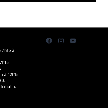
e 7h15 à
17h15
:
9h à 12h15
30.
di matin.