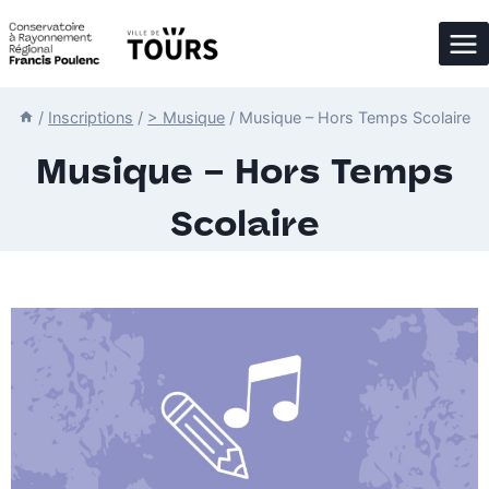
Aller
au
contenu
/
Inscriptions
/
> Musique
/
Musique – Hors Temps Scolaire
Musique – Hors Temps
Scolaire