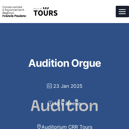
Aller
au
contenu
Audition Orgue
23 Jan 2025
18 h 30 min
Auditorium CRR Tours