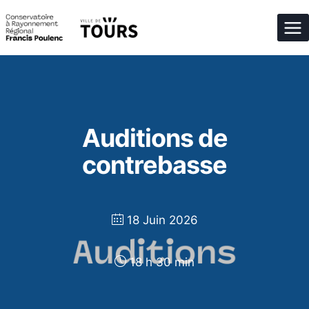
Aller
au
contenu
Auditions de
contrebasse
18 Juin 2026
18 h 30 min