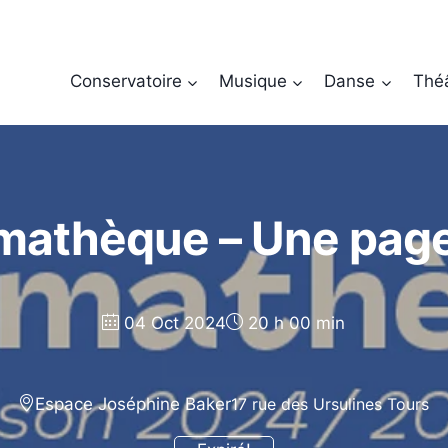
Conservatoire
Musique
Danse
Thé
mathèque – Une page 
04 Oct 2024
20 h 00 min
Espace Joséphine Baker
17 rue des Ursulines Tours