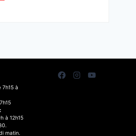
e 7h15 à
17h15
:
9h à 12h15
30.
di matin.