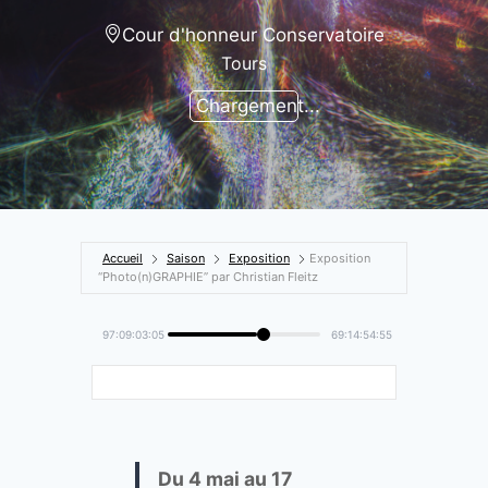
Cour d'honneur Conservatoire
Tours
Chargement...
Accueil
Saison
Exposition
Exposition
“Photo(n)GRAPHIE” par Christian Fleitz
97:09:03:06
69:14:54:54
Du 4 mai au 17