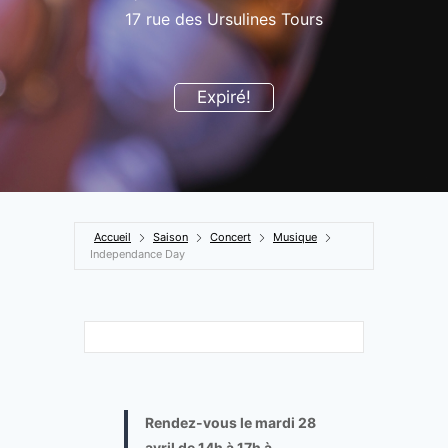
17 rue des Ursulines Tours
Expiré!
Accueil
Saison
Concert
Musique
Independance Day
Rendez-vous le mardi 28
avril de 14h à 17h à