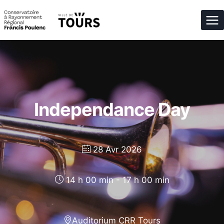
Aller
au
contenu
Independance Day
28 Avr 2026
14 h 00 min - 17 h 00 min
Auditorium CRR Tours