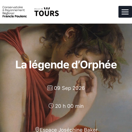
Aller
au
contenu
La légende d’Orphée
09 Sep 2026
20 h 00 min
Espace Joséphine Baker