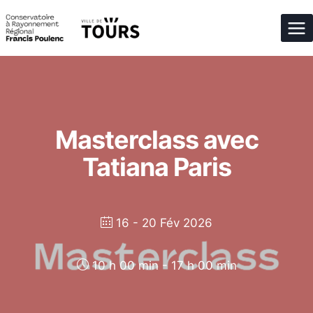
Aller
au
contenu
Masterclass avec
Tatiana Paris
16 - 20 Fév 2026
10 h 00 min - 17 h 00 min