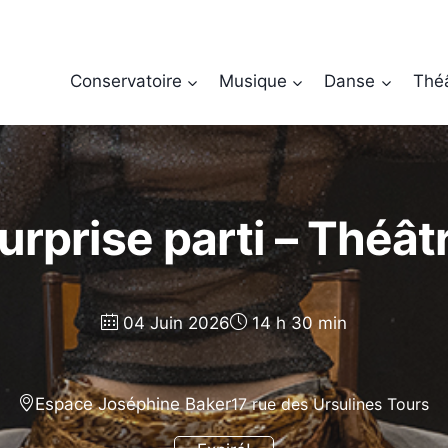
Conservatoire
Musique
Danse
Thé
urprise parti – Théât
04 Juin 2026
14 h 30 min
Espace Joséphine Baker
17 rue des Ursulines Tours