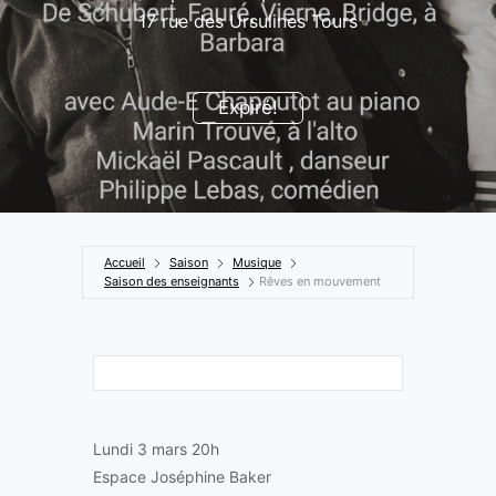
17 rue des Ursulines Tours
Expiré!
Accueil
Saison
Musique
Saison des enseignants
Rêves en mouvement
Lundi 3 mars 20h
Espace Joséphine Baker