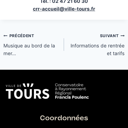
Tél. : 02 47 21 60 30
crr-accueil@ville-tours.fr
Navigation
PRÉCÉDENT
SUIVANT
Musique au bord de la
Informations de rentrée
de
mer…
et tarifs
l’article
Coordonnées